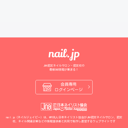
JNA認定ネイルサロン・認定校の
最新SNS情報が集まる！
会員専用
ログインページ
nail.jp（ネイルジェイピー）は、NPO法人日本ネイリスト協会がJNA認定ネイルサロン、認定
校、ネイル関連企業などの情報提供者と共同で制作し運営するウェブサイトです